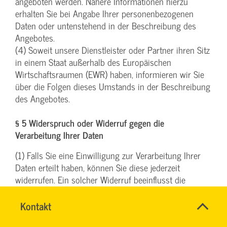
angeboten werden. Nähere Informationen hierzu
erhalten Sie bei Angabe Ihrer personenbezogenen
Daten oder untenstehend in der Beschreibung des
Angebotes.
(4) Soweit unsere Dienstleister oder Partner ihren Sitz
in einem Staat außerhalb des Europäischen
Wirtschaftsraumen (EWR) haben, informieren wir Sie
über die Folgen dieses Umstands in der Beschreibung
des Angebotes.
§ 5 Widerspruch oder Widerruf gegen die
Verarbeitung Ihrer Daten
(1) Falls Sie eine Einwilligung zur Verarbeitung Ihrer
Daten erteilt haben, können Sie diese jederzeit
widerrufen. Ein solcher Widerruf beeinflusst die
Zulässigkeit der Verarbeitung Ihrer
personenbezogenen Daten, nachdem Sie ihn
Name
Kontakt
*
TEAM
gegenüber uns ausgesprochen haben.
Ansprechpersonen
BILDUNG
Firma