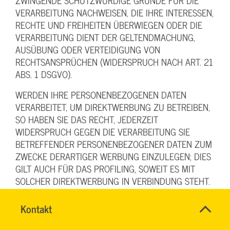
ZWINGENDE SCHUTZWÜRDIGE GRÜNDE FÜR DIE
VERARBEITUNG NACHWEISEN, DIE IHRE INTERESSEN,
RECHTE UND FREIHEITEN ÜBERWIEGEN ODER DIE
VERARBEITUNG DIENT DER GELTENDMACHUNG,
AUSÜBUNG ODER VERTEIDIGUNG VON
RECHTSANSPRÜCHEN (WIDERSPRUCH NACH ART. 21
ABS. 1 DSGVO).
WERDEN IHRE PERSONENBEZOGENEN DATEN
VERARBEITET, UM DIREKTWERBUNG ZU BETREIBEN,
SO HABEN SIE DAS RECHT, JEDERZEIT
WIDERSPRUCH GEGEN DIE VERARBEITUNG SIE
BETREFFENDER PERSONENBEZOGENER DATEN ZUM
ZWECKE DERARTIGER WERBUNG EINZULEGEN; DIES
GILT AUCH FÜR DAS PROFILING, SOWEIT ES MIT
SOLCHER DIREKTWERBUNG IN VERBINDUNG STEHT.
WENN SIE WIDERSPRECHEN, WERDEN IHRE
PERSONENBEZOGENEN DATEN ANSCHLIESSEND
Name
Kontakt
*
NICHT MEHR ZUM ZWECKE DER DIREKTWERBUNG
TEAM
Ansprechpersonen
BILDUNG
Firma