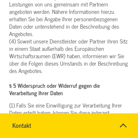
Leistungen von uns gemeinsam mit Partnern
angeboten werden. Nähere Informationen hierzu
erhalten Sie bei Angabe Ihrer personenbezogenen
Daten oder untenstehend in der Beschreibung des
Angebotes.
(4) Soweit unsere Dienstleister oder Partner ihren Sitz
in einem Staat außerhalb des Europäischen
Wirtschaftsraumen (EWR) haben, informieren wir Sie
über die Folgen dieses Umstands in der Beschreibung
des Angebotes.
§ 5 Widerspruch oder Widerruf gegen die
Verarbeitung Ihrer Daten
(1) Falls Sie eine Einwilligung zur Verarbeitung Ihrer
Daten erteilt haben, können Sie diese jederzeit
widerrufen. Ein solcher Widerruf beeinflusst die
Name
Kontakt
*
Zulässigkeit der Verarbeitung Ihrer
TEAM
Ansprechpersonen
personenbezogenen Daten, nachdem Sie ihn
BILDUNG
Firma