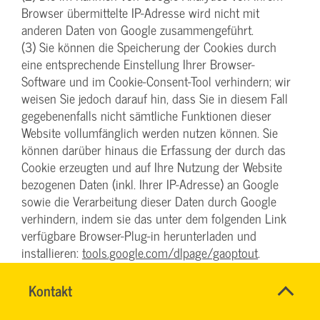
Browser übermittelte IP-Adresse wird nicht mit
anderen Daten von Google zusammengeführt.
(3) Sie können die Speicherung der Cookies durch
eine entsprechende Einstellung Ihrer Browser-
Software und im Cookie-Consent-Tool verhindern; wir
weisen Sie jedoch darauf hin, dass Sie in diesem Fall
gegebenenfalls nicht sämtliche Funktionen dieser
Website vollumfänglich werden nutzen können. Sie
können darüber hinaus die Erfassung der durch das
Cookie erzeugten und auf Ihre Nutzung der Website
bezogenen Daten (inkl. Ihrer IP-Adresse) an Google
sowie die Verarbeitung dieser Daten durch Google
verhindern, indem sie das unter dem folgenden Link
verfügbare Browser-Plug-in herunterladen und
installieren:
tools.google.com/dlpage/gaoptout
.
(4) Diese Website verwendet Google Analytics mit der
Erweiterung „_anonymizeIp()“. Dadurch werden IP-
Name
Kontakt
*
TEAM
Adressen gekürzt weiterverarbeitet, eine
Ansprechpersonen
BILDUNG
Firma