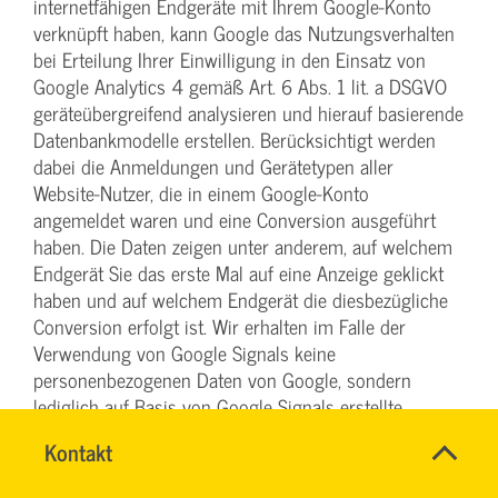
internetfähigen Endgeräte mit Ihrem Google-Konto
verknüpft haben, kann Google das Nutzungsverhalten
bei Erteilung Ihrer Einwilligung in den Einsatz von
Google Analytics 4 gemäß Art. 6 Abs. 1 lit. a DSGVO
geräteübergreifend analysieren und hierauf basierende
Datenbankmodelle erstellen. Berücksichtigt werden
dabei die Anmeldungen und Gerätetypen aller
Website-Nutzer, die in einem Google-Konto
angemeldet waren und eine Conversion ausgeführt
haben. Die Daten zeigen unter anderem, auf welchem
Endgerät Sie das erste Mal auf eine Anzeige geklickt
haben und auf welchem Endgerät die diesbezügliche
Conversion erfolgt ist. Wir erhalten im Falle der
Verwendung von Google Signals keine
personenbezogenen Daten von Google, sondern
lediglich auf Basis von Google Signals erstellte
Statistiken. Sie haben die Möglichkeit, die Funktion
Name
Kontakt
*
„personalisierte Anzeigen“ im Cookie-Consent-Tool zu
TEAM
Ansprechpersonen
verhindern oder in den Einstellungen Ihres Google-
BILDUNG
Firma