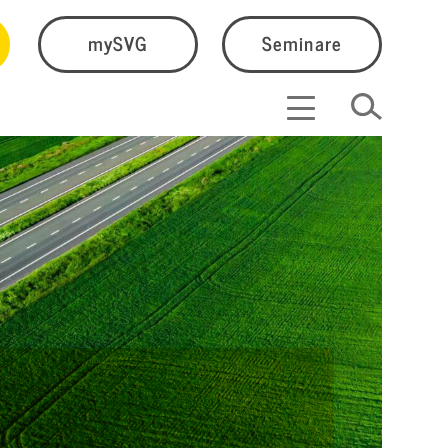
mySVG
Seminare