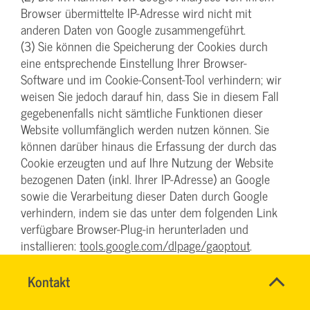
Browser übermittelte IP-Adresse wird nicht mit
anderen Daten von Google zusammengeführt.
(3) Sie können die Speicherung der Cookies durch
eine entsprechende Einstellung Ihrer Browser-
Software und im Cookie-Consent-Tool verhindern; wir
weisen Sie jedoch darauf hin, dass Sie in diesem Fall
gegebenenfalls nicht sämtliche Funktionen dieser
Website vollumfänglich werden nutzen können. Sie
können darüber hinaus die Erfassung der durch das
Cookie erzeugten und auf Ihre Nutzung der Website
bezogenen Daten (inkl. Ihrer IP-Adresse) an Google
sowie die Verarbeitung dieser Daten durch Google
verhindern, indem sie das unter dem folgenden Link
verfügbare Browser-Plug-in herunterladen und
installieren:
tools.google.com/dlpage/gaoptout
.
(4) Diese Website verwendet Google Analytics mit der
Erweiterung „_anonymizeIp()“. Dadurch werden IP-
Name
Kontakt
*
TEAM
Adressen gekürzt weiterverarbeitet, eine
Ansprechpersonen
BILDUNG
Firma