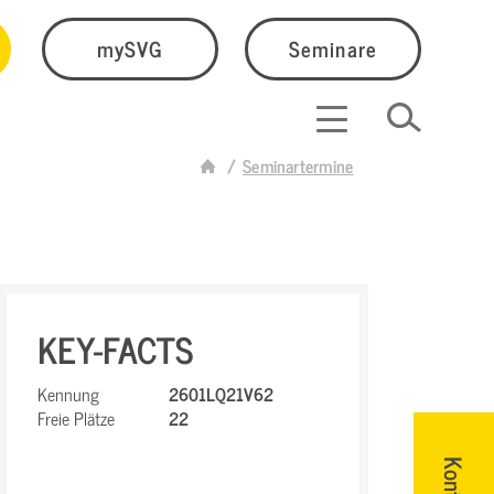
mySVG
Seminare
Seminartermine
KEY-FACTS
Kennung
2601LQ21V62
Freie Plätze
22
Kontakt