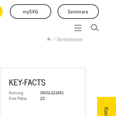
mySVG
Seminare
Seminartermine
KEY-FACTS
Kennung
2601LQ11A61
Freie Plätze
22
Kontakt