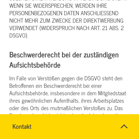
WENN SIE WIDERSPRECHEN, WERDEN IHRE
PERSONENBEZOGENEN DATEN ANSCHLIESSEND
NICHT MEHR ZUM ZWECKE DER DIREKTWERBUNG
VERWENDET (WIDERSPRUCH NACH ART. 21 ABS. 2
DSGVO).
Beschwerde­recht bei der zuständigen
Aufsichts­behörde
Im Falle von Verstößen gegen die DSGVO steht den
Betroffenen ein Beschwerderecht bei einer
Aufsichtsbehörde, insbesondere in dem Mitgliedstaat
ihres gewöhnlichen Aufenthalts, ihres Arbeitsplatzes
oder des Orts des mutmaßlichen Verstoßes zu. Das
Beschwerderecht besteht unbeschadet anderweitiger
verwaltungsrechtlicher oder gerichtlicher
Name
Kontakt
*
Rechtsbehelfe.
TEAM
Ansprechpersonen
BILDUNG
Firma