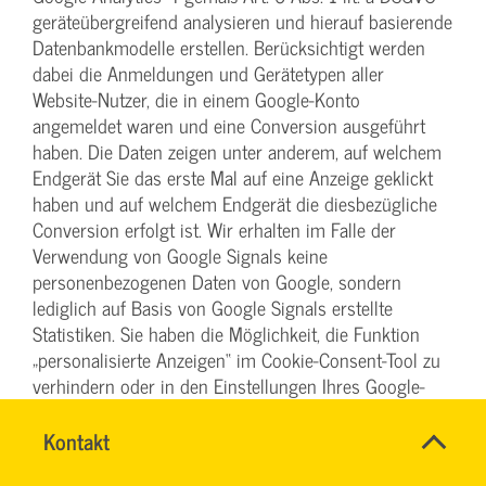
geräteübergreifend analysieren und hierauf basierende
Datenbankmodelle erstellen. Berücksichtigt werden
dabei die Anmeldungen und Gerätetypen aller
Website-Nutzer, die in einem Google-Konto
angemeldet waren und eine Conversion ausgeführt
haben. Die Daten zeigen unter anderem, auf welchem
Endgerät Sie das erste Mal auf eine Anzeige geklickt
haben und auf welchem Endgerät die diesbezügliche
Conversion erfolgt ist. Wir erhalten im Falle der
Verwendung von Google Signals keine
personenbezogenen Daten von Google, sondern
lediglich auf Basis von Google Signals erstellte
Statistiken. Sie haben die Möglichkeit, die Funktion
„personalisierte Anzeigen“ im Cookie-Consent-Tool zu
verhindern oder in den Einstellungen Ihres Google-
Kontos zu deaktivieren und damit die
geräteübergreifende Analyse im Zusammenhang mit
Name
Kontakt
*
TEAM
Google Signals abzustellen. Folgen Sie hierzu den
Ansprechpersonen
BILDUNG
Firma