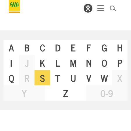
A
B
C
D
E
F
G
H
I
J
K
L
M
N
O
P
Q
R
S
T
U
V
W
X
Y
Z
0-9