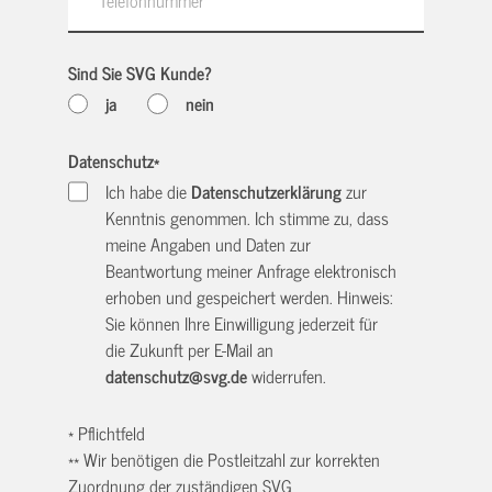
Sind Sie SVG Kunde?
ja
nein
Datenschutz
*
Ich habe die
Datenschutzerklärung
zur
Kenntnis genommen. Ich stimme zu, dass
meine Angaben und Daten zur
Beantwortung meiner Anfrage elektronisch
erhoben und gespeichert werden. Hinweis:
Sie können Ihre Einwilligung jederzeit für
die Zukunft per E-Mail an
datenschutz@svg.de
widerrufen.
* Pflichtfeld
** Wir benötigen die Postleitzahl zur korrekten
Zuordnung der zuständigen SVG