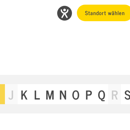
Standort wählen
J
K
L
M
N
O
P
Q
R