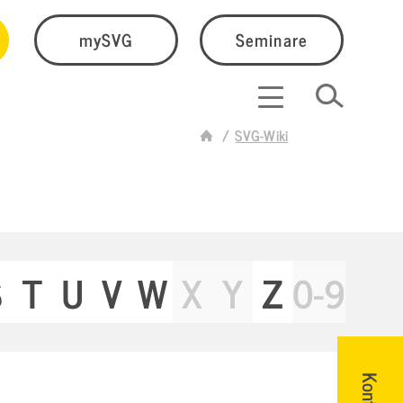
mySVG
Seminare
SVG-Wiki
S
T
U
V
W
X
Y
Z
0-9
Kontakt