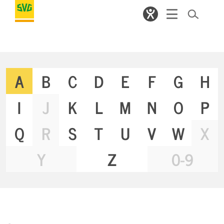
A
B
C
D
E
F
G
H
I
J
K
L
M
N
O
P
Q
R
S
T
U
V
W
X
Y
Z
0-9