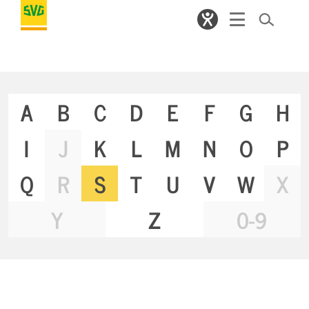
A
B
C
D
E
F
G
H
I
J
K
L
M
N
O
P
Q
R
S
T
U
V
W
X
Y
Z
0-9