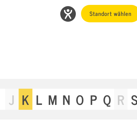
Standort wählen
J
K
L
M
N
O
P
Q
R