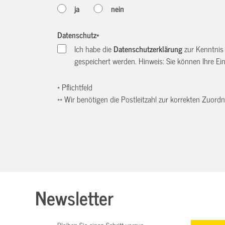
ja
nein
Datenschutz
*
Ich habe die
Datenschutzerklärung
zur Kenntnis
gespeichert werden. Hinweis: Sie können Ihre Einw
* Pflichtfeld
** Wir benötigen die Postleitzahl zur korrekten Zuor
Newsletter
Bleiben Sie einen Schritt voraus