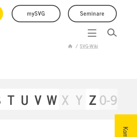
mySVG
Seminare
SVG-Wiki
S
T
U
V
W
X
Y
Z
0-9
Kontakt