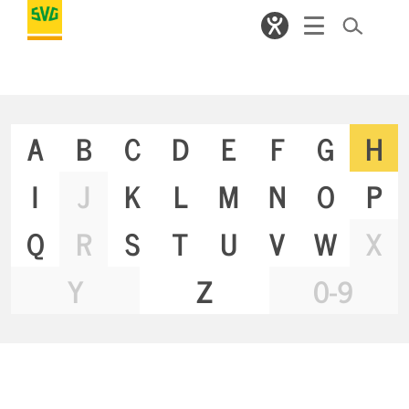
A
B
C
D
E
F
G
H
I
J
K
L
M
N
O
P
Q
R
S
T
U
V
W
X
Y
Z
0-9