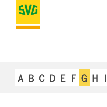
A
B
C
D
E
F
G
H
I