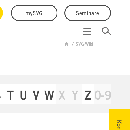
mySVG
Seminare
SVG-Wiki
S
T
U
V
W
X
Y
Z
0-9
Kontakt