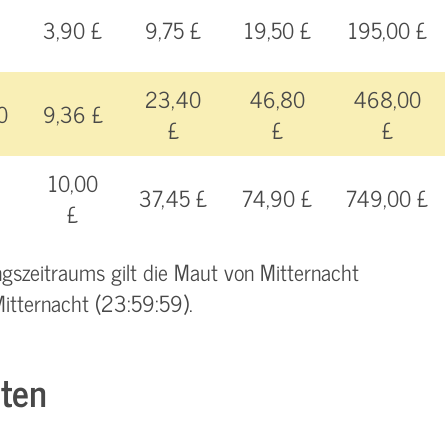
3,90 £
9,75 £
19,50 £
195,00 £
23,40
46,80
468,00
0
9,36 £
£
£
£
10,00
37,45 £
74,90 £
749,00 £
£
szeitraums gilt die Maut von Mitternacht
itternacht (23:59:59).
ten