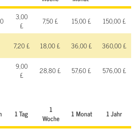
3,00
00
7,50 £
15,00 £
150,00 £
£
7,20 £
18,00 £
36,00 £
360,00 £
9,00
28,80 £
57,60 £
576,00 £
£
1
m
1 Tag
1 Monat
1 Jahr
Woche