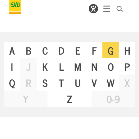
A
B
C
D
E
F
G
H
I
J
K
L
M
N
O
P
Q
R
S
T
U
V
W
X
Y
Z
0-9