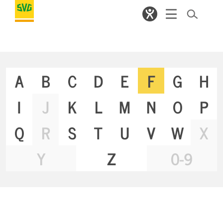
A
B
C
D
E
F
G
H
I
J
K
L
M
N
O
P
Q
R
S
T
U
V
W
X
Y
Z
0-9