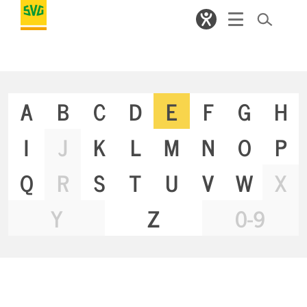
A
B
C
D
E
F
G
H
I
J
K
L
M
N
O
P
Q
R
S
T
U
V
W
X
Y
Z
0-9