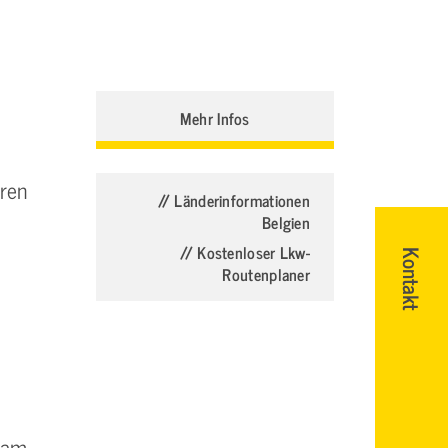
Mehr Infos
eren
// Länderinformationen
Belgien
// Kostenloser Lkw-
Kontakt
Routenplaner
e am