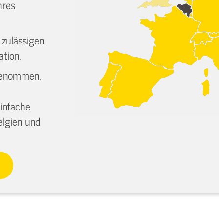
hres
 zulässigen
tion.
sgenommen.
infache
elgien und