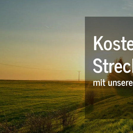
Koste
Strec
mit unser