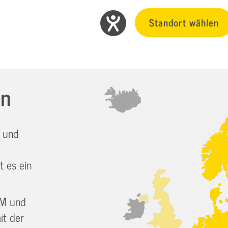
Standort wählen
en
 und
 es ein
GM und
it der