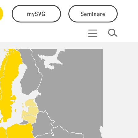
mySVG
Seminare