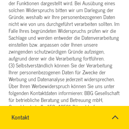
der Funktionen dargestellt wird. Bei Ausübung eines
solchen Widerspruchs bitten wir um Darlegung der
Gründe, weshalb wir Ihre personenbezogenen Daten
nicht wie von uns durchgeführt verarbeiten sollten. Im
Falle Ihres begründeten Widerspruchs prüfen wir die
Sachlage und werden entweder die Datenverarbeitung
einstellen bzw. anpassen oder Ihnen unsere
zwingenden schutzwürdigen Gründe aufzeigen,
aufgrund derer wir die Verarbeitung fortführen.
(3) Selbstverständlich können Sie der Verarbeitung
Ihrer personenbezogenen Daten für Zwecke der
Werbung und Datenanalyse jederzeit widersprechen.
Über Ihren Werbewiderspruch können Sie uns unter
folgenden Kontaktdaten informieren: BBG Gesellschaft
für betriebliche Beratung und Betreuung mbH,
Oerschbachstraße 152, 40591 Düsseldorf,
datenschutz@bbg-svg.de.
Name
Kontakt
*
TEAM
Ansprechpersonen
§ 6 Einsatz von Google Analytics
BILDUNG
Firma