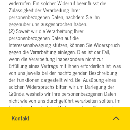
widerrufen. Ein solcher Widerruf beeinflusst die
Zulässigkeit der Verarbeitung Ihrer
personenbezogenen Daten, nachdem Sie ihn
gegenüber uns ausgesprochen haben.
(2) Soweit wir die Verarbeitung Ihrer
personenbezogenen Daten auf die
Interessenabwägung stützen, können Sie Widerspruch
gegen die Verarbeitung einlegen. Dies ist der Fall,
wenn die Verarbeitung insbesondere nicht zur
Erfüllung eines Vertrags mit Ihnen erforderlich ist, was
von uns jeweils bei der nachfolgenden Beschreibung
der Funktionen dargestellt wird. Bei Ausübung eines
solchen Widerspruchs bitten wir um Darlegung der
Gründe, weshalb wir Ihre personenbezogenen Daten
nicht wie von uns durchgeführt verarbeiten sollten. Im
Falle Ihres begründeten Widerspruchs prüfen wir die
Sachlage und werden entweder die Datenverarbeitung
Name
Kontakt
*
einstellen bzw. anpassen oder Ihnen unsere
TEAM
Ansprechpersonen
zwingenden schutzwürdigen Gründe aufzeigen,
BILDUNG
Firma