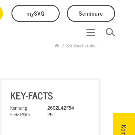
mySVG
Seminare
Seminartermine
KEY-FACTS
Kennung
2602L42F54
Freie Plätze
25
Kontakt