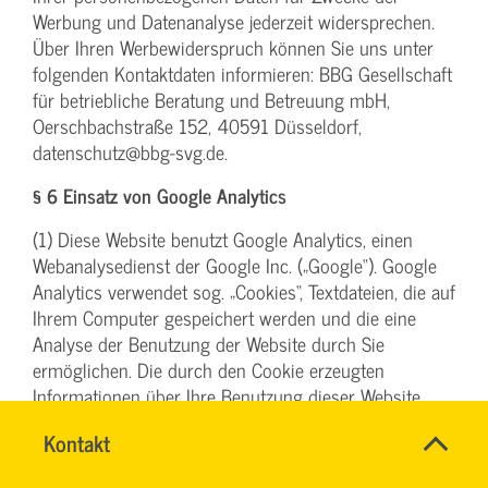
Werbung und Datenanalyse jederzeit widersprechen.
Über Ihren Werbewiderspruch können Sie uns unter
folgenden Kontaktdaten informieren: BBG Gesellschaft
für betriebliche Beratung und Betreuung mbH,
Oerschbachstraße 152, 40591 Düsseldorf,
datenschutz@bbg-svg.de.
§ 6 Einsatz von Google Analytics
(1) Diese Website benutzt Google Analytics, einen
Webanalysedienst der Google Inc. („Google“). Google
Analytics verwendet sog. „Cookies“, Textdateien, die auf
Ihrem Computer gespeichert werden und die eine
Analyse der Benutzung der Website durch Sie
ermöglichen. Die durch den Cookie erzeugten
Informationen über Ihre Benutzung dieser Website
werden in der Regel an einen Server von Google in
Name
Kontakt
*
den USA übertragen und dort gespeichert. Im Falle der
TEAM
Ansprechpersonen
Aktivierung der IP-Anonymisierung (vergl. hierzu unten
BILDUNG
Firma