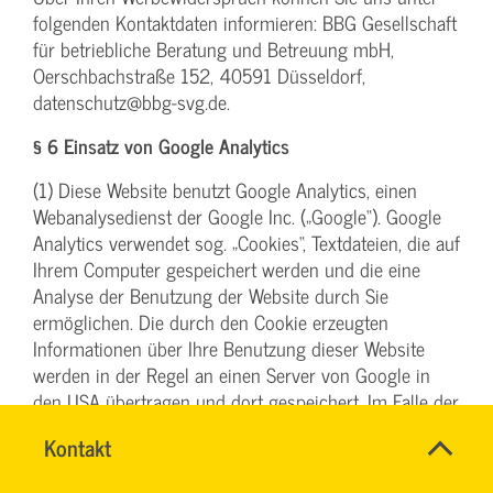
folgenden Kontaktdaten informieren: BBG Gesellschaft
für betriebliche Beratung und Betreuung mbH,
Oerschbachstraße 152, 40591 Düsseldorf,
datenschutz@bbg-svg.de.
§ 6 Einsatz von Google Analytics
(1) Diese Website benutzt Google Analytics, einen
Webanalysedienst der Google Inc. („Google“). Google
Analytics verwendet sog. „Cookies“, Textdateien, die auf
Ihrem Computer gespeichert werden und die eine
Analyse der Benutzung der Website durch Sie
ermöglichen. Die durch den Cookie erzeugten
Informationen über Ihre Benutzung dieser Website
werden in der Regel an einen Server von Google in
den USA übertragen und dort gespeichert. Im Falle der
Aktivierung der IP-Anonymisierung (vergl. hierzu unten
Name
Kontakt
*
unter Abs. 4) auf dieser Website, wird Ihre IP-Adresse
TEAM
Ansprechpersonen
von Google jedoch innerhalb von Mitgliedstaaten der
BILDUNG
Firma