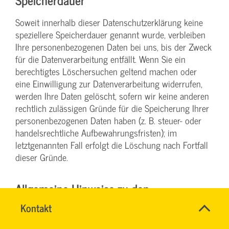
Soweit innerhalb dieser Datenschutzerklärung keine
speziellere Speicherdauer genannt wurde, verbleiben
Ihre personenbezogenen Daten bei uns, bis der Zweck
für die Datenverarbeitung entfällt. Wenn Sie ein
berechtigtes Löschersuchen geltend machen oder
eine Einwilligung zur Datenverarbeitung widerrufen,
werden Ihre Daten gelöscht, sofern wir keine anderen
rechtlich zulässigen Gründe für die Speicherung Ihrer
personenbezogenen Daten haben (z. B. steuer- oder
handelsrechtliche Aufbewahrungsfristen); im
letztgenannten Fall erfolgt die Löschung nach Fortfall
dieser Gründe.
Allgemeine Hinweise zu den
Rechtsgrundlagen der
Name
Kontakt
*
TEAM
Ansprechpersonen
Datenverarbeitung auf dieser Website
BILDUNG
Firma