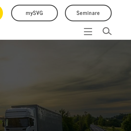
mySVG
Seminare