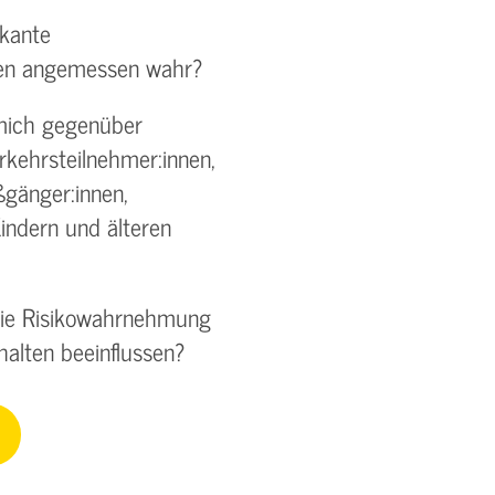
skante
nen angemessen wahr?
 mich gegenüber
kehrsteilnehmer:innen,
ßgänger:innen,
Kindern und älteren
die Risikowahrnehmung
halten beeinflussen?