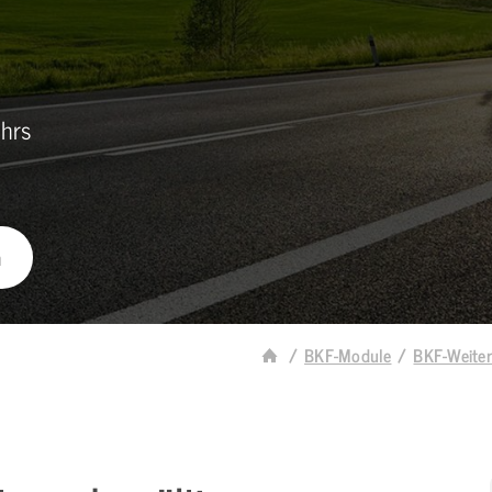
ehrs
n
BKF-Module
BKF-Weiter