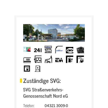
BrummiCard
24h
AdBlue-
AdBlue
dkv
UTA
Säule
SVG
LKW-
KFZ
eurowag
E-
LPG
Karte
freundlich
Tanken
HVO100
Elektro
Schnellladesäulen
Zuständige SVG:
SVG Straßenverkehrs-
Genossenschaft Nord eG
Telefon:
04321 3009-0