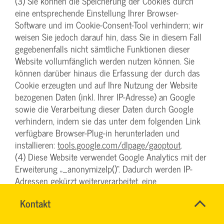
(3) Sie können die Speicherung der Cookies durch
eine entsprechende Einstellung Ihrer Browser-
Software und im Cookie-Consent-Tool verhindern; wir
weisen Sie jedoch darauf hin, dass Sie in diesem Fall
gegebenenfalls nicht sämtliche Funktionen dieser
Website vollumfänglich werden nutzen können. Sie
können darüber hinaus die Erfassung der durch das
Cookie erzeugten und auf Ihre Nutzung der Website
bezogenen Daten (inkl. Ihrer IP-Adresse) an Google
sowie die Verarbeitung dieser Daten durch Google
verhindern, indem sie das unter dem folgenden Link
verfügbare Browser-Plug-in herunterladen und
installieren:
tools.google.com/dlpage/gaoptout
.
(4) Diese Website verwendet Google Analytics mit der
Erweiterung „_anonymizeIp()“. Dadurch werden IP-
Adressen gekürzt weiterverarbeitet, eine
Personenbeziehbarkeit kann damit ausgeschlossen
Name
Kontakt
*
werden. Soweit den über Sie erhobenen Daten ein
TEAM
Ansprechpersonen
Personenbezug zukommt, wird dieser also sofort
BILDUNG
Firma