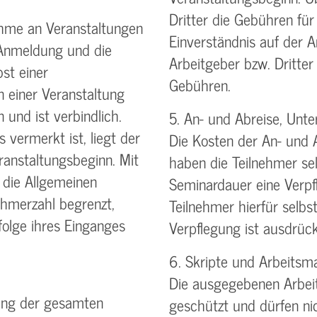
Dritter die Gebühren für
ahme an Veranstaltungen
Einverständnis auf der
 Anmeldung und die
Arbeitgeber bzw. Dritter
st einer
Gebühren.
n einer Veranstaltung
 und ist verbindlich.
5. An- und Abreise, Unte
 vermerkt ist, liegt der
Die Kosten der An- und 
anstaltungsbeginn. Mit
haben die Teilnehmer sel
 die Allgemeinen
Seminardauer eine Verpf
ehmerzahl begrenzt,
Teilnehmer hierfür selbst
olge ihres Einganges
Verpflegung ist ausdrück
6. Skripte und Arbeitsma
Die ausgegebenen Arbeit
lung der gesamten
geschützt und dürfen ni