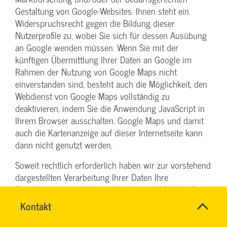
Gestaltung von Google-Websites. Ihnen steht ein
Widerspruchsrecht gegen die Bildung dieser
Nutzerprofile zu, wobei Sie sich für dessen Ausübung
an Google wenden müssen. Wenn Sie mit der
künftigen Übermittlung Ihrer Daten an Google im
Rahmen der Nutzung von Google Maps nicht
einverstanden sind, besteht auch die Möglichkeit, den
Webdienst von Google Maps vollständig zu
deaktivieren, indem Sie die Anwendung JavaScript in
Ihrem Browser ausschalten. Google Maps und damit
auch die Kartenanzeige auf dieser Internetseite kann
dann nicht genutzt werden.
Soweit rechtlich erforderlich haben wir zur vorstehend
dargestellten Verarbeitung Ihrer Daten Ihre
Einwilligung gemäß Art. 6 Abs. 1 lit. a DSGVO in Form
des Cookie-Consent-Tools eingeholt. Sie können Ihre
Name
Kontakt
*
erteilte Einwilligung jederzeit mit Wirkung für die
TEAM
Ansprechpersonen
BILDUNG
Zukunft widerrufen.
Firma