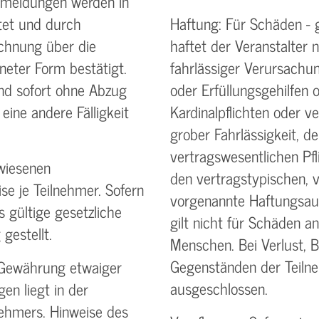
nmeldungen werden in
tet und durch
Haftung: Für Schäden - 
chnung über die
haftet der Veranstalter n
neter Form bestätigt.
fahrlässiger Verursachun
nd sofort ohne Abzug
oder Erfüllungsgehilfen o
 eine andere Fälligkeit
Kardinalpflichten oder ve
grober Fahrlässigkeit, de
vertrags­wesentlichen Pfl
wiesenen
den vertragstypischen, 
se je Teilnehmer. Sofern
vorgenannte Haftungs­au
s gültige gesetzliche
gilt nicht für Schäden 
gestellt.
Menschen. Bei Verlust, 
Gegenständen der Teilne
 Gewährung etwaiger
ausgeschlossen.
en liegt in der
ehmers. Hinweise des