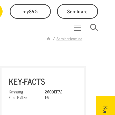
mySVG
Seminare
Seminartermine
KEY-FACTS
Kennung
2609EF72
Freie Plätze
16
Kontakt