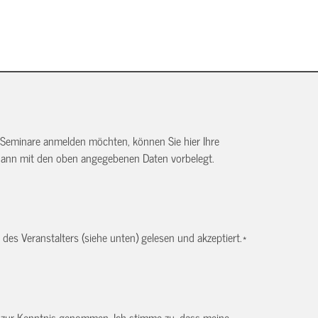
 Seminare anmelden möchten, können Sie hier Ihre
dann mit den oben angegebenen Daten vorbelegt.
es Veranstalters (siehe unten) gelesen und akzeptiert.
*
) zur Kenntnis genommen. Ich stimme zu, dass meine