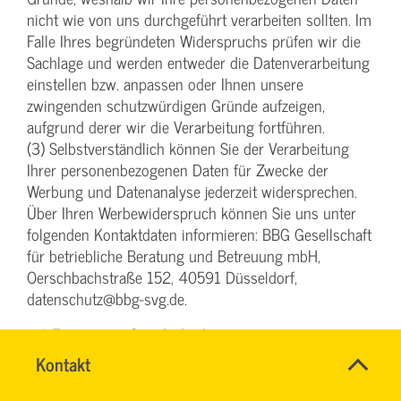
nicht wie von uns durchgeführt verarbeiten sollten. Im
Falle Ihres begründeten Widerspruchs prüfen wir die
Sachlage und werden entweder die Datenverarbeitung
einstellen bzw. anpassen oder Ihnen unsere
zwingenden schutzwürdigen Gründe aufzeigen,
aufgrund derer wir die Verarbeitung fortführen.
(3) Selbstverständlich können Sie der Verarbeitung
Ihrer personenbezogenen Daten für Zwecke der
Werbung und Datenanalyse jederzeit widersprechen.
Über Ihren Werbewiderspruch können Sie uns unter
folgenden Kontaktdaten informieren: BBG Gesellschaft
für betriebliche Beratung und Betreuung mbH,
Oerschbachstraße 152, 40591 Düsseldorf,
datenschutz@bbg-svg.de.
§ 6 Einsatz von Google Analytics
Name
Kontakt
*
(1) Diese Website benutzt Google Analytics, einen
TEAM
Ansprechpersonen
Webanalysedienst der Google Inc. („Google“). Google
BILDUNG
Firma