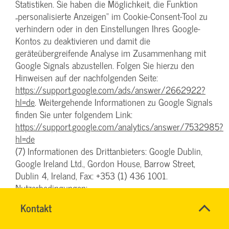
Statistiken. Sie haben die Möglichkeit, die Funktion
„personalisierte Anzeigen“ im Cookie-Consent-Tool zu
verhindern oder in den Einstellungen Ihres Google-
Kontos zu deaktivieren und damit die
geräteübergreifende Analyse im Zusammenhang mit
Google Signals abzustellen. Folgen Sie hierzu den
Hinweisen auf der nachfolgenden Seite:
https://support.google.com/ads/answer/2662922?
hl=de
. Weitergehende Informationen zu Google Signals
finden Sie unter folgendem Link:
https://support.google.com/analytics/answer/7532985?
hl=de
(7) Informationen des Drittanbieters: Google Dublin,
Google Ireland Ltd., Gordon House, Barrow Street,
Dublin 4, Ireland, Fax: +353 (1) 436 1001.
Nutzerbedingungen:
www.google.com/analytics/terms/de.html
, Übersicht
Name
Kontakt
*
zum Datenschutz:
TEAM
Ansprechpersonen
www.google.com/intl/de/analytics/learn/privacy.html
,
BILDUNG
Firma