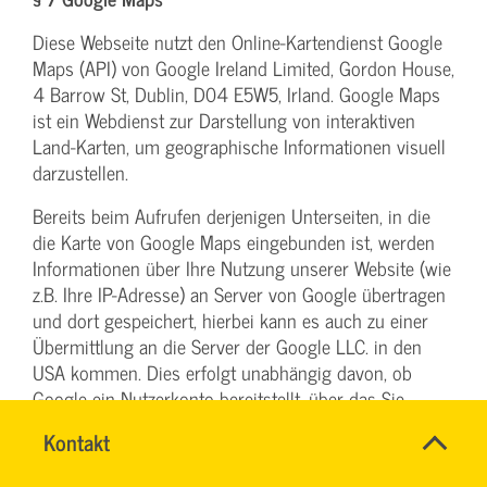
Diese Webseite nutzt den Online-Kartendienst Google
Maps (API) von Google Ireland Limited, Gordon House,
4 Barrow St, Dublin, D04 E5W5, Irland. Google Maps
ist ein Webdienst zur Darstellung von interaktiven
Land-Karten, um geographische Informationen visuell
darzustellen.
Bereits beim Aufrufen derjenigen Unterseiten, in die
die Karte von Google Maps eingebunden ist, werden
Informationen über Ihre Nutzung unserer Website (wie
z.B. Ihre IP-Adresse) an Server von Google übertragen
und dort gespeichert, hierbei kann es auch zu einer
Übermittlung an die Server der Google LLC. in den
USA kommen. Dies erfolgt unabhängig davon, ob
Google ein Nutzerkonto bereitstellt, über das Sie
eingeloggt sind oder ob ein Nutzerkonto besteht.
Name
Kontakt
*
Wenn Sie bei Google eingeloggt sind, werden Ihre
TEAM
Ansprechpersonen
Daten direkt Ihrem Konto zugeordnet. Wenn Sie die
BILDUNG
Firma