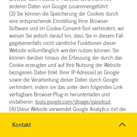
anderen Daten von Google zusammengeführt.
(3) Sie können die Speicherung der Cookies durch
eine entsprechende Einstellung Ihrer Browser-
Software und im Cookie-Consent-Tool verhindern; wir
weisen Sie jedoch darauf hin, dass Sie in diesem Fall
gegebenenfalls nicht sämtliche Funktionen dieser
Website vollumfänglich werden nutzen können. Sie
können darüber hinaus die Erfassung der durch das
Cookie erzeugten und auf Ihre Nutzung der Website
bezogenen Daten (inkl. Ihrer IP-Adresse) an Google
sowie die Verarbeitung dieser Daten durch Google
verhindern, indem sie das unter dem folgenden Link
verfügbare Browser-Plug-in herunterladen und
installieren:
tools.google.com/dlpage/gaoptout
.
(4) Diese Website verwendet Google Analytics mit der
Erweiterung „_anonymizeIp()“. Dadurch werden IP-
Adressen gekürzt weiterverarbeitet, eine
Name
Kontakt
*
TEAM
Personenbeziehbarkeit kann damit ausgeschlossen
Ansprechpersonen
BILDUNG
Firma