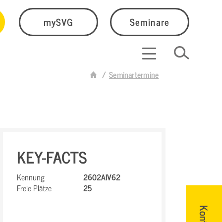
mySVG
Seminare
Seminartermine
KEY-FACTS
Kennung
2602AIV62
Freie Plätze
25
Kontakt