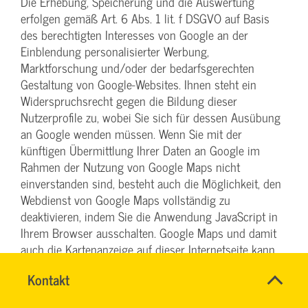
Die Erhebung, Speicherung und die Auswertung
erfolgen gemäß Art. 6 Abs. 1 lit. f DSGVO auf Basis
des berechtigten Interesses von Google an der
Einblendung personalisierter Werbung,
Marktforschung und/oder der bedarfsgerechten
Gestaltung von Google-Websites. Ihnen steht ein
Widerspruchsrecht gegen die Bildung dieser
Nutzerprofile zu, wobei Sie sich für dessen Ausübung
an Google wenden müssen. Wenn Sie mit der
künftigen Übermittlung Ihrer Daten an Google im
Rahmen der Nutzung von Google Maps nicht
einverstanden sind, besteht auch die Möglichkeit, den
Webdienst von Google Maps vollständig zu
deaktivieren, indem Sie die Anwendung JavaScript in
Ihrem Browser ausschalten. Google Maps und damit
auch die Kartenanzeige auf dieser Internetseite kann
dann nicht genutzt werden.
Name
Kontakt
*
TEAM
Soweit rechtlich erforderlich haben wir zur vorstehend
Ansprechpersonen
BILDUNG
Firma