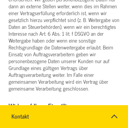
dann an externe Stellen weiter, wenn dies im Rahmen
einer Vertragserfüllung erforderlich ist, wenn wir
gesetzlich hierzu verpflichtet sind (z. B. Weitergabe von
Daten an Steuerbehörden), wenn wir ein berechtigtes
Interesse nach Art. 6 Abs. 1 lit. f DSGVO an der
Weitergabe haben oder wenn eine sonstige
Rechtsgrundlage die Datenweitergabe erlaubt. Beim
Einsatz von Auftragsverarbeitern geben wir
personenbezogene Daten unserer Kunden nur auf
Grundlage eines gültigen Vertrags über
Auftragsverarbeitung weiter. Im Falle einer
gemeinsamen Verarbeitung wird ein Vertrag über
gemeinsame Verarbeitung geschlossen.
Widerruf Ihrer Einwilligung zur
Datenverarbeitung
Name
Kontakt
*
TEAM
Ansprechpersonen
BILDUNG
Viele Datenverarbeitungsvorgänge sind nur mit Ihrer
Firma