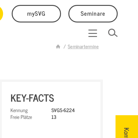
mySVG
Seminare
Seminartermine
KEY-FACTS
Kennung
SVGS-6224
Freie Plätze
13
Kontakt