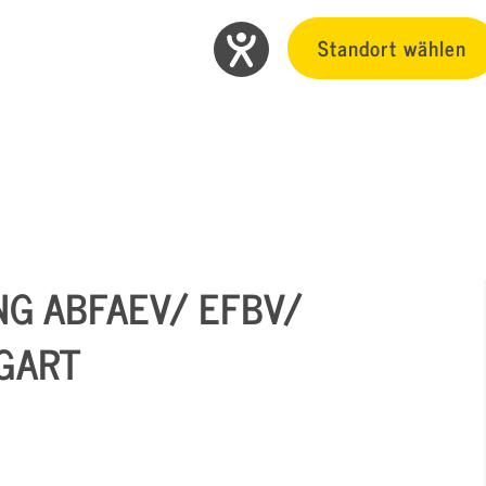
Standort wählen
G ABFAEV/ EFBV/
GART