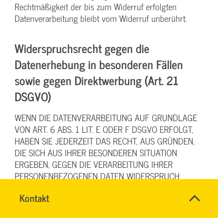
Rechtmäßigkeit der bis zum Widerruf erfolgten
Datenverarbeitung bleibt vom Widerruf unberührt.
Widerspruchsrecht gegen die
Datenerhebung in besonderen Fällen
sowie gegen Direktwerbung (Art. 21
DSGVO)
WENN DIE DATENVERARBEITUNG AUF GRUNDLAGE
VON ART. 6 ABS. 1 LIT. E ODER F DSGVO ERFOLGT,
HABEN SIE JEDERZEIT DAS RECHT, AUS GRÜNDEN,
DIE SICH AUS IHRER BESONDEREN SITUATION
ERGEBEN, GEGEN DIE VERARBEITUNG IHRER
PERSONENBEZOGENEN DATEN WIDERSPRUCH
EINZULEGEN; DIES GILT AUCH FÜR EIN AUF DIESE
Name
Kontakt
*
BESTIMMUNGEN GESTÜTZTES PROFILING. DIE
TEAM
Ansprechpersonen
JEWEILIGE RECHTSGRUNDLAGE, AUF DENEN EINE
BILDUNG
Firma