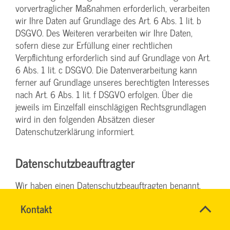
vorvertraglicher Maßnahmen erforderlich, verarbeiten
wir Ihre Daten auf Grundlage des Art. 6 Abs. 1 lit. b
DSGVO. Des Weiteren verarbeiten wir Ihre Daten,
sofern diese zur Erfüllung einer rechtlichen
Verpflichtung erforderlich sind auf Grundlage von Art.
6 Abs. 1 lit. c DSGVO. Die Datenverarbeitung kann
ferner auf Grundlage unseres berechtigten Interesses
nach Art. 6 Abs. 1 lit. f DSGVO erfolgen. Über die
jeweils im Einzelfall einschlägigen Rechtsgrundlagen
wird in den folgenden Absätzen dieser
Datenschutzerklärung informiert.
Datenschutz­beauftragter
Wir haben einen Datenschutzbeauftragten benannt.
Marius Zeitz
Name
Kontakt
*
Moselring 11
TEAM
Ansprechpersonen
BILDUNG
Firma