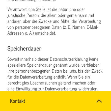
Verantwortliche Stelle ist die natürliche oder
juristische Person, die allein oder gemeinsam mit
anderen über die Zwecke und Mittel der Verarbeitung
von personenbezogenen Daten (z. B. Namen, E-Mail-
Adressen o. Ä.) entscheidet.
Speicherdauer
Soweit innerhalb dieser Datenschutzerklärung keine
speziellere Speicherdauer genannt wurde, verbleiben
Ihre personenbezogenen Daten bei uns, bis der Zweck
für die Datenverarbeitung entfällt. Wenn Sie ein
berechtigtes Löschersuchen geltend machen oder
eine Einwilligung zur Datenverarbeitung widerrufen,
werden Ihre Daten gelöscht, sofern wir keine anderen
Name
Kontakt
*
rechtlich zulässigen Gründe für die Speicherung Ihrer
TEAM
Ansprechpersonen
personenbezogenen Daten haben (z. B. steuer- oder
BILDUNG
Firma