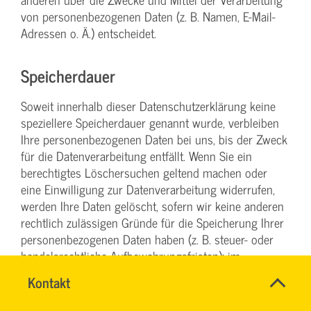
von personenbezogenen Daten (z. B. Namen, E-Mail-
Adressen o. Ä.) entscheidet.
Speicherdauer
Soweit innerhalb dieser Datenschutzerklärung keine
speziellere Speicherdauer genannt wurde, verbleiben
Ihre personenbezogenen Daten bei uns, bis der Zweck
für die Datenverarbeitung entfällt. Wenn Sie ein
berechtigtes Löschersuchen geltend machen oder
eine Einwilligung zur Datenverarbeitung widerrufen,
werden Ihre Daten gelöscht, sofern wir keine anderen
rechtlich zulässigen Gründe für die Speicherung Ihrer
personenbezogenen Daten haben (z. B. steuer- oder
handelsrechtliche Aufbewahrungsfristen); im
letztgenannten Fall erfolgt die Löschung nach Fortfall
Name
Kontakt
*
dieser Gründe.
TEAM
Ansprechpersonen
BILDUNG
Firma