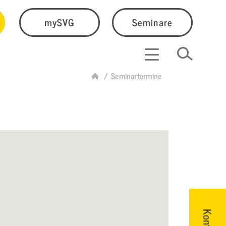
mySVG
Seminare
Seminartermine
Kontakt