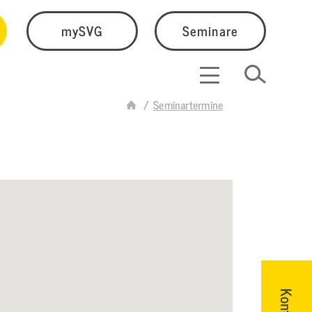
mySVG
Seminare
Seminartermine
Kontakt