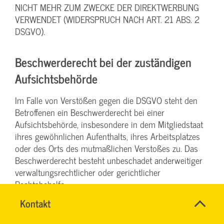
NICHT MEHR ZUM ZWECKE DER DIREKTWERBUNG
VERWENDET (WIDERSPRUCH NACH ART. 21 ABS. 2
DSGVO).
Beschwerde­recht bei der zuständigen
Aufsichts­behörde
Im Falle von Verstößen gegen die DSGVO steht den
Betroffenen ein Beschwerderecht bei einer
Aufsichtsbehörde, insbesondere in dem Mitgliedstaat
ihres gewöhnlichen Aufenthalts, ihres Arbeitsplatzes
oder des Orts des mutmaßlichen Verstoßes zu. Das
Beschwerderecht besteht unbeschadet anderweitiger
verwaltungsrechtlicher oder gerichtlicher
Rechtsbehelfe.
Name
Kontakt
*
Recht auf Daten­übertrag­barkeit
TEAM
Ansprechpersonen
BILDUNG
Firma