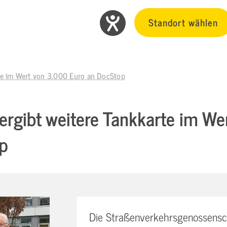
Standort wählen
te im Wert von 3.000 Euro an DocStop
rgibt weitere Tankkarte im We
p
Die Straßenverkehrsgenossensch